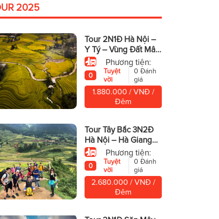
OUR 2025
Tour 2N1Đ Hà Nội –
Y Tý – Vùng Đất Mây
Trời
Phương tiện:
Tuyệt
0 Đánh
0
vời
giá
1.880.000 / VNĐ /
Đêm
Tour Tây Bắc 3N2Đ
Hà Nội – Hà Giang
Cao Nguyên Đá
Phương tiện:
Hùng Vĩ
Tuyệt
0 Đánh
0
vời
giá
2.680.000 / VNĐ /
Đêm