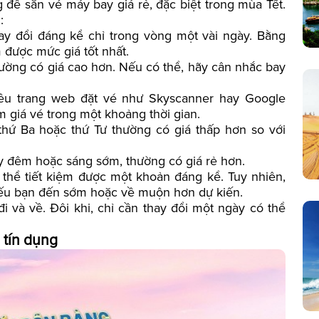
 để săn vé máy bay giá rẻ, đặc biệt trong mùa Tết.
:
ay đổi đáng kể chỉ trong vòng một vài ngày. Bằng
m được mức giá tốt nhất.
ường có giá cao hơn. Nếu có thể, hãy cân nhắc bay
hiều trang web đặt vé như Skyscanner hay Google
m giá vé trong một khoảng thời gian.
thứ Ba hoặc thứ Tư thường có giá thấp hơn so với
 đêm hoặc sáng sớm, thường có giá rẻ hơn.
 thể tiết kiệm được một khoản đáng kể. Tuy nhiên,
 nếu bạn đến sớm hoặc về muộn hơn dự kiến.
i và về. Đôi khi, chỉ cần thay đổi một ngày có thể
 tín dụng