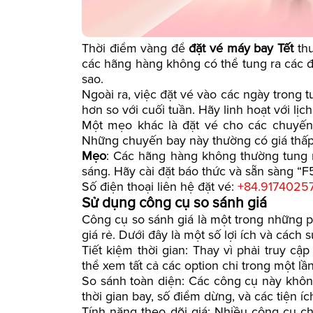
Thời điểm vàng để
đặt vé máy bay Tết
thư
các hãng hàng không có thể tung ra các đợ
sao.
Ngoài ra, việc đặt vé vào các ngày trong t
hơn so với cuối tuần. Hãy linh hoạt với lịc
Một mẹo khác là đặt vé cho các chuyến
Những chuyến bay này thường có giá thấp
Mẹo
: Các hãng hàng không thường tung 
sáng. Hãy cài đặt báo thức và sẵn sàng “F5
Số điện thoại liên hệ đặt vé:
+84.9174025
Sử dụng công cụ so sánh giá
Công cụ so sánh giá là một trong những 
giá rẻ. Dưới đây là một số lợi ích và cách 
Tiết kiệm thời gian: Thay vì phải truy c
thể xem tất cả các option chỉ trong một lầ
So sánh toàn diện: Các công cụ này khôn
thời gian bay, số điểm dừng, và các tiện íc
Tính năng theo dõi giá: Nhiều công cụ c