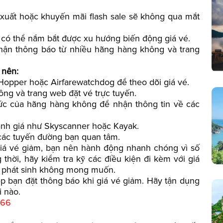
 xuất hoặc khuyến mãi flash sale sẽ không qua mắt
n có thể nắm bắt được xu hướng biến động giá vé.
hận thông báo từ nhiều hãng hàng không và trang
 nên:
pper hoặc Airfarewatchdog để theo dõi giá vé.
ng và trang web đặt vé trực tuyến.
hức của hãng hàng không để nhận thông tin về các
ánh giá như Skyscanner hoặc Kayak.
 các tuyến đường bạn quan tâm.
giá vé giảm, bạn nên hành động nhanh chóng vì số
thời, hãy kiểm tra kỹ các điều kiện đi kèm với giá
í phát sinh không mong muốn.
p bạn đặt thông báo khi giá vé giảm. Hãy tận dụng
i nào.
266