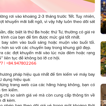
ờng rơi vào khoảng 2-3 tháng trước Tết. Tuy nhiên,
t khuyến mãi bất ngờ, vì vậy hãy luôn theo dõi sát
uần, đặc biệt là thứ Ba hoặc thứ Tư, thường có giá rẻ
h trình của bạn để tìm được mức giá tốt nhất.
 bay sớm vào buổi sáng hoặc muộn vào buổi tối.
 hơn so với các chuyến bay trong khung giờ đẹp.
ra các đợt khuyến mãi vào lúc nửa đêm hoặc rạng
” liên tục để không bỏ lỡ cơ hội.
77 | +84.947802266
phương pháp hiệu quả nhất để tìm kiếm vé máy bay
sử dụng hiệu quả:
ập từng trang web của các hãng hàng không, bạn có
n tìm kiếm.
g chỉ so sánh giá vé mà còn cung cấp thông tin về
h đi kèm.
ho phép bạn theo dõi giá vé trong một khoảng thời