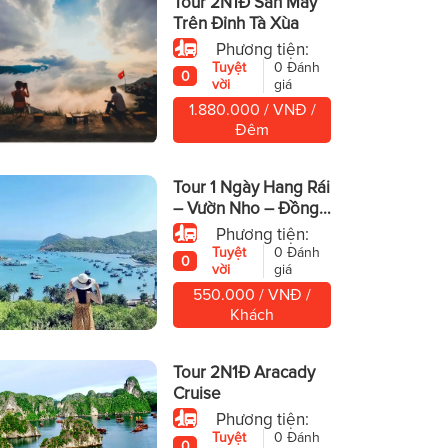
Tour 2N1Đ Săn Mây
Trên Đỉnh Tà Xùa
Phương tiện:
Tuyệt
0 Đánh
0
vời
giá
1.880.000 / VNĐ /
Đêm
Tour 1 Ngày Hang Rái
– Vườn Nho – Đồng
Cừu
Phương tiện:
Tuyệt
0 Đánh
0
vời
giá
550.000 / VNĐ /
Khách
Tour 2N1Đ Aracady
Cruise
Phương tiện:
Tuyệt
0 Đánh
0