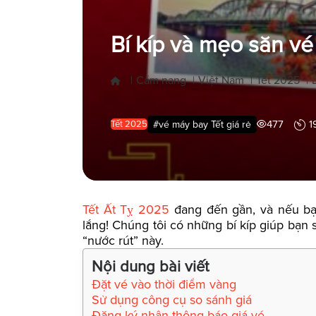
Bí kíp và mẹo săn vé
Cẩm nang
Việt Nam
Tết 2025
|
|
|
|
477
1
#vé máy bay Tết giá rẻ
Tết 2025
Tết Ất Tỵ 2025
đang đến gần, và nếu b
lắng! Chúng tôi có những bí kíp giúp bạn 
“nước rút” này.
Nội dung bài viết
Đặt vé vào thời điểm vàng
Sử dụng công cụ so sánh giá
Đăng ký nhận thông báo giá vé