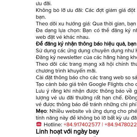
ưu đãi.
Không bỏ lỡ ưu đãi: Các đợt giảm giá đột
bạn.
Theo dõi xu hướng giá: Qua thời gian, bạ
Đa dạng lựa chọn: Bạn có thể đăng ký n
web đặt vé khác nhau.
Để đăng ký nhận thông báo hiệu quả, bạn
Sử dụng các ứng dụng chuyên dụng như Ho
Đăng ký newsletter của các hãng hàng khô
Theo dõi các trang mạng xã hội chính t
chương trình khuyến mãi.
Cài đặt thông báo cho các trang web so s
Tạo cảnh báo giá trên Google Flights cho
Lưu ý rằng khi nhận được thông báo về 
lượng vé ưu đãi thường rất hạn chế. Đồng 
vé được thông báo để tránh những chi ph
Mẹo
: Nhiều website và ứng dụng cho phé
tính năng này để không bỏ lỡ bất kỳ ưu đã
Hotline:
+84.917402577 | +84.947802
Linh hoạt với ngày bay