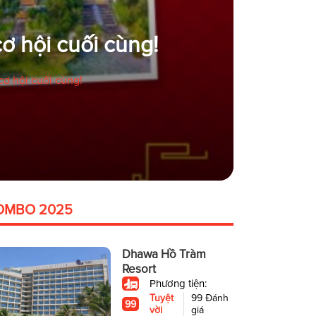
cơ hội cuối cùng!
cơ hội cuối cùng!
OMBO 2025
Dhawa Hồ Tràm
Resort
Phương tiện:
Tuyệt
99 Đánh
99
vời
giá