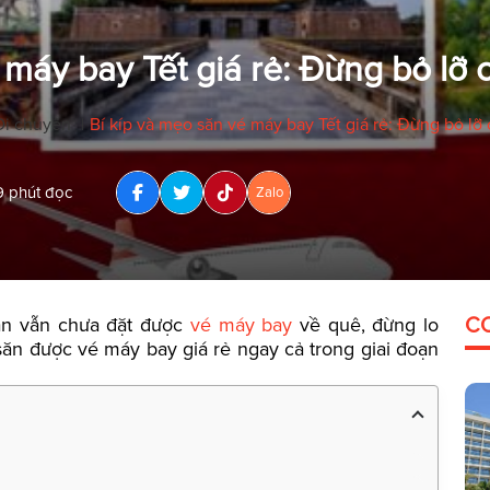
 máy bay Tết giá rẻ: Đừng bỏ lỡ 
Di chuyển
Bí kíp và mẹo săn vé máy bay Tết giá rẻ: Đừng bỏ lỡ 
|
9 phút đọc
Zalo
ạn vẫn chưa đặt được
vé máy bay
về quê, đừng lo
C
săn được vé máy bay giá rẻ ngay cả trong giai đoạn