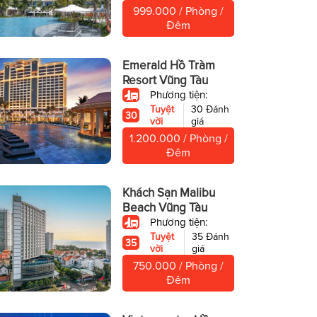
999.000 / Phòng /
Đêm
Emerald Hồ Tràm
Resort Vũng Tàu
Phương tiện:
Tuyệt
30 Đánh
30
vời
giá
1.200.000 / Phòng /
Đêm
Khách Sạn Malibu
Beach Vũng Tàu
Phương tiện:
Tuyệt
35 Đánh
35
vời
giá
750.000 / Phòng /
Đêm