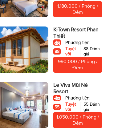
1.180.000 / Phòng /
Đêm
K-Town Resort Phan
Thiết
Phương tiện:
Tuyệt
88 Đánh
88
vời
giá
990.000 / Phòng /
Đêm
Le Viva Mũi Né
Resort
Phương tiện:
Tuyệt
55 Đánh
55
vời
giá
1.050.000 / Phòng /
Đêm