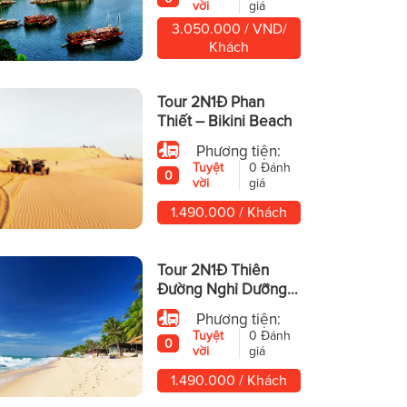
vời
giá
3.050.000 / VND/
Khách
Tour 2N1Đ Phan
Thiết – Bikini Beach
Phương tiện:
Tuyệt
0 Đánh
0
vời
giá
1.490.000 / Khách
Tour 2N1Đ Thiên
Đường Nghỉ Dưỡng
Phan Thiết – Mũi Né
Phương tiện:
Tuyệt
0 Đánh
0
vời
giá
1.490.000 / Khách