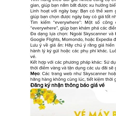
gian, giúp bạn nắm bắt được xu hướng biế
Linh hoạt với ngày bay: Bạn có thể xem 
giúp bạn chọn được ngày bay có giá tốt nh
Tìm kiếm “everywhere”: Một số công 
“everywhere”, giúp bạn khám phá các điểm 
Đa dạng lựa chọn: Ngoài Skyscanner và 
Google Flights, Momondo, hoặc Expedia để
Lưu ý về giá ẩn: Hãy chú ý rằng giá hiển
hành lý ký gửi hoặc các phụ phí khác. Luô
vé.
Kết hợp với các phương pháp khác: Sử dụn
thời điểm vàng và tận dụng các ưu đãi sẽ g
Mẹo
: Các trang web như Skyscanner hoặ
hãng hàng không cùng lúc, tiết kiệm thời 
Đăng ký nhận thông báo giá vé