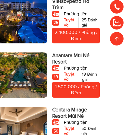
Vietsovpetro Hồ
Tràm
Phương tiện:
Tuyệt
25 Đánh
25
vời
giá
2.400.000 / Phòng /
Đêm
Anantara Mũi Né
Resort
Phương tiện:
Tuyệt
19 Đánh
19
vời
giá
1.500.000 / Phòng /
Đêm
Centara Mirage
Resort Mũi Né
Phương tiện:
Tuyệt
50 Đánh
50
vời
giá