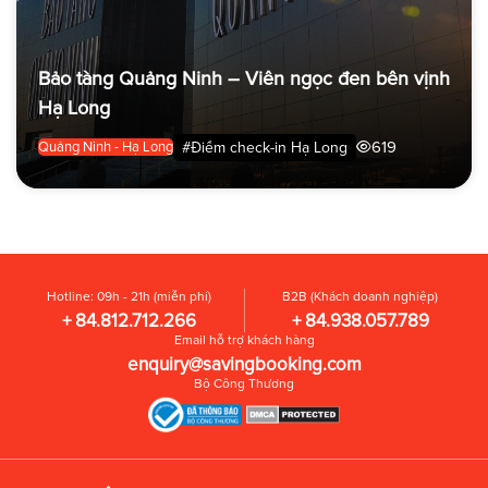
Bảo tàng Quảng Ninh – Viên ngọc đen bên vịnh
Hạ Long
619
#Điểm check-in Hạ Long
Quảng Ninh - Hạ Long
Hotline: 09h - 21h (miễn phí)
B2B (Khách doanh nghiệp)
+ 84.812.712.266
+ 84.938.057.789
Email hỗ trợ khách hàng
enquiry@savingbooking.com
Bộ Công Thương