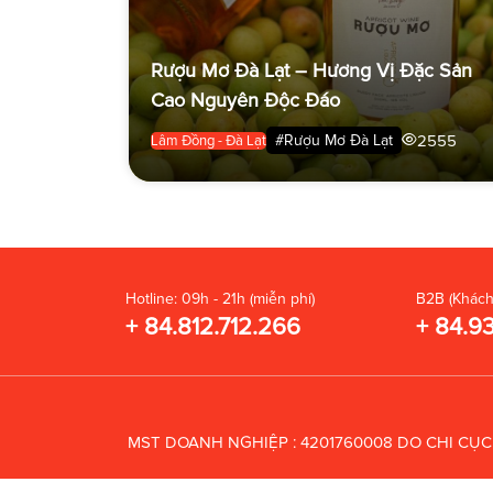
Rượu Mơ Đà Lạt – Hương Vị Đặc Sản
Cao Nguyên Độc Đáo
2555
#Rượu Mơ Đà Lạt
Lâm Đồng - Đà Lạt
Hotline: 09h - 21h (miễn phí)
B2B (Khách
+ 84.812.712.266
+ 84.9
MST DOANH NGHIỆP : 4201760008 DO CHI CỤ