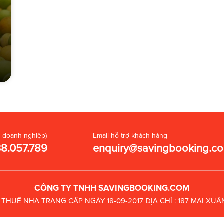
 doanh nghiệp)
Email hỗ trợ khách hàng
38.057.789
enquiry@savingbooking.c
CÔNG TY TNHH SAVINGBOOKING.COM
C THUẾ
NHA TRANG CẤP NGÀY 18-09-2017
ĐỊA CHỈ : 187 MAI X