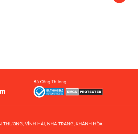
Bộ Công Thương
om
UÂN THƯỞNG, VĨNH HẢI, NHA TRANG, KHÁNH HÒA