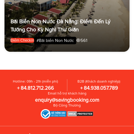
Bãi Biển Non Nước Đà Nẵng: Điểm Đến Lý
Tưởng Cho Kỳ Nghỉ Thư Giãn
561
#Bãi biển Non Nước
Điểm Checkin
Hotline: 09h - 21h (miễn phí)
B2B (Khách doanh nghiệp)
+ 84.812.712.266
+ 84.938.057.789
Email hỗ trợ khách hàng
enquiry@savingbooking.com
Bộ Công Thương