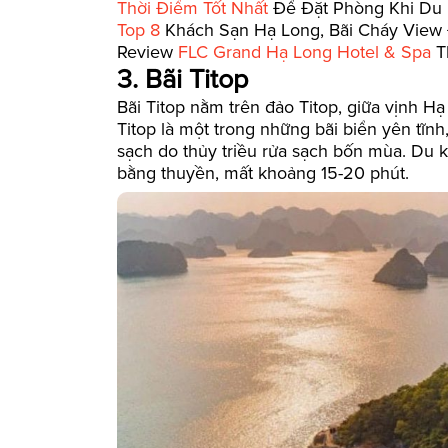
Thời Điểm Tốt Nhất
Để Đặt Phòng Khi Du 
Top 8
Khách Sạn Hạ Long, Bãi Cháy View
Review
FLC Grand Hạ Long Hotel & Spa
T
3. Bãi Titop
Bãi Titop nằm trên đảo Titop, giữa vịnh H
Titop là một trong những bãi biển yên tĩn
sạch do thủy triều rửa sạch bốn mùa. Du k
bằng thuyền, mất khoảng 15-20 phút.