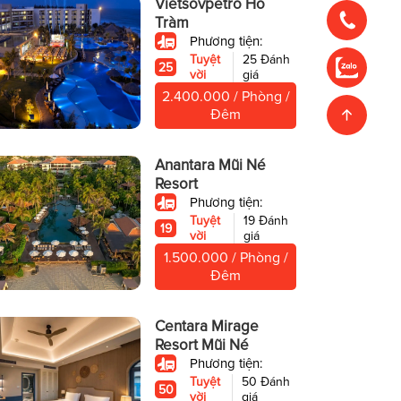
Vietsovpetro Hồ
Tràm
Phương tiện:
Tuyệt
25 Đánh
25
vời
giá
2.400.000 / Phòng /
Đêm
Anantara Mũi Né
Resort
Phương tiện:
Tuyệt
19 Đánh
19
vời
giá
1.500.000 / Phòng /
Đêm
Centara Mirage
Resort Mũi Né
Phương tiện:
Tuyệt
50 Đánh
50
vời
giá