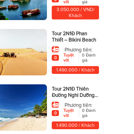
vời
giá
3.050.000 / VND/
Khách
Tour 2N1Đ Phan
Thiết – Bikini Beach
Phương tiện:
Tuyệt
0 Đánh
0
vời
giá
1.490.000 / Khách
Tour 2N1Đ Thiên
Đường Nghỉ Dưỡng
Phan Thiết – Mũi Né
Phương tiện:
Tuyệt
0 Đánh
0
vời
giá
1.490.000 / Khách