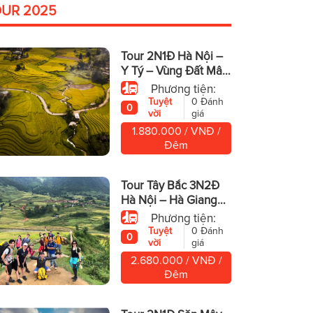
OUR 2025
Tour 2N1Đ Hà Nội –
Y Tý – Vùng Đất Mây
Trời
Phương tiện:
Tuyệt
0 Đánh
0
vời
giá
1.880.000 / VNĐ /
Đêm
Tour Tây Bắc 3N2Đ
Hà Nội – Hà Giang
Cao Nguyên Đá
Phương tiện:
Hùng Vĩ
Tuyệt
0 Đánh
0
vời
giá
2.680.000 / VNĐ /
Đêm