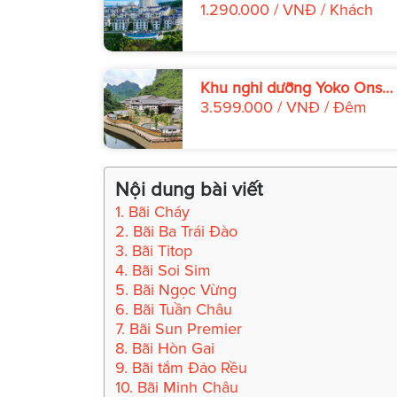
Long
1.290.000 / VNĐ / Khách
Khu nghỉ dưỡng Yoko Onse
Quang Hanh Hạ Long
3.599.000 / VNĐ / Đêm
Nội dung bài viết
1. Bãi Cháy
2. Bãi Ba Trái Đào
3. Bãi Titop
4. Bãi Soi Sim
5. Bãi Ngọc Vừng
6. Bãi Tuần Châu
7. Bãi Sun Premier
8. Bãi Hòn Gai
9. Bãi tắm Đảo Rều
10. Bãi Minh Châu