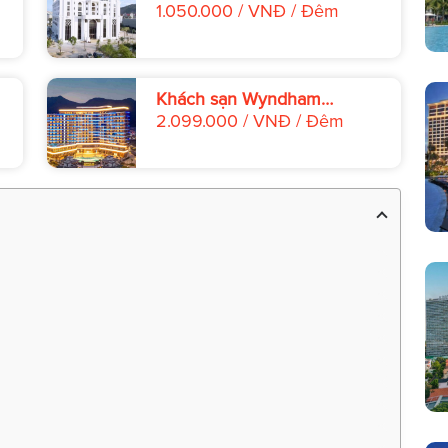
Palace Hạ Long
1.050.000 / VNĐ / Đêm
n
Khách sạn Wyndham
Garden Sonasea Vân Đồn
2.099.000 / VNĐ / Đêm
Hạ Long