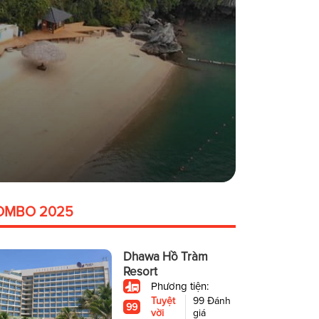
OMBO 2025
Dhawa Hồ Tràm
Resort
Phương tiện:
Tuyệt
99 Đánh
99
vời
giá