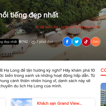
nổi tiếng đẹp nhất
 - Hạ Long
Top 10
10 bãi biển Hạ Long nổi tiếng đẹp nhất
|
|
742
7 phút đọc
ếng đẹp nhất
Zalo
ất Hạ Long để tận hưởng kỳ nghỉ? Hãy khám phá 10
C
ước biển trong xanh và những hoạt động hấp dẫn. Từ
 khung cảnh thiên nhiên hùng vĩ, danh sách này sẽ
chuyến du lịch Hạ Long của mình.
Khách sạn Grand View