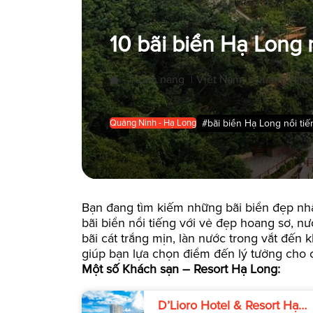
10 bãi biển Hạ Long 
Cẩm nang
Việt Nam
Quảng Ninh
|
|
|
#bãi biển Hạ Long nổi ti
Quảng Ninh - Hạ Long
Bạn đang tìm kiếm những bãi biển đẹp nh
bãi biển nổi tiếng với vẻ đẹp hoang sơ, n
bãi cát trắng mịn, làn nước trong vắt đến
giúp bạn lựa chọn điểm đến lý tưởng cho 
Một số Khách sạn – Resort Hạ Long:
D’Lioro Hotel & Resort Hạ