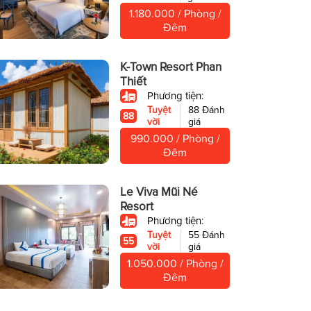
1.180.000 / Phòng /
Đêm
K-Town Resort Phan
Thiết
Phương tiện:
Tuyệt
88 Đánh
88
vời
giá
990.000 / Phòng /
Đêm
Le Viva Mũi Né
Resort
Phương tiện:
Tuyệt
55 Đánh
55
vời
giá
1.050.000 / Phòng /
Đêm