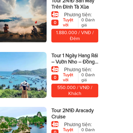
Tour 2N1Đ Săn Mây
Trên Đỉnh Tà Xùa
Phương tiện:
Tuyệt
0 Đánh
0
vời
giá
1.880.000 / VNĐ /
Đêm
Tour 1 Ngày Hang Rái
– Vườn Nho – Đồng
Cừu
Phương tiện:
Tuyệt
0 Đánh
0
vời
giá
550.000 / VNĐ /
Khách
Tour 2N1Đ Aracady
Cruise
Phương tiện:
Tuyệt
0 Đánh
0