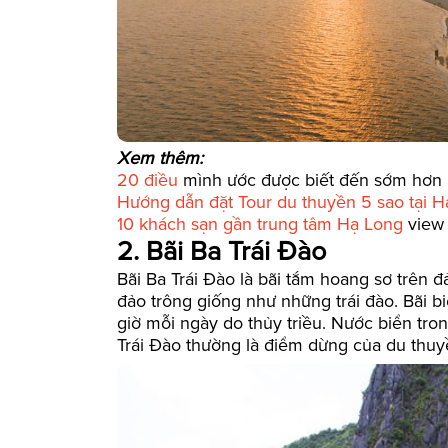
Xem thêm:
20 điều
mình ước được biết đến sớm hơn 
Hướng dẫn đặt Tour du thuyền 5 sao tại 
10 khách sạn gần trung tâm Hạ Long
view 
2. Bãi Ba Trái Đào
Bãi Ba Trái Đào là bãi tắm hoang sơ trên 
đảo trông giống như những trái đào. Bãi b
giờ mỗi ngày do thủy triều. Nước biển tro
Trái Đào thường là điểm dừng của du thuy