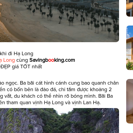
khi đi Hạ Long
Hạ Long
cùng
Savingb
oo
king.com
ĐẸP giá TỐT nhất
đảo ngọc. Ba bãi cát hình cánh cung bao quanh chân
iển có bốn bên là đảo đá, chỉ tắm được khoảng 2
ng vắt, du khách có thể nhìn rõ bóng mình. Bãi Ba
ền tham quan vịnh Hạ Long và vịnh Lan Hạ.