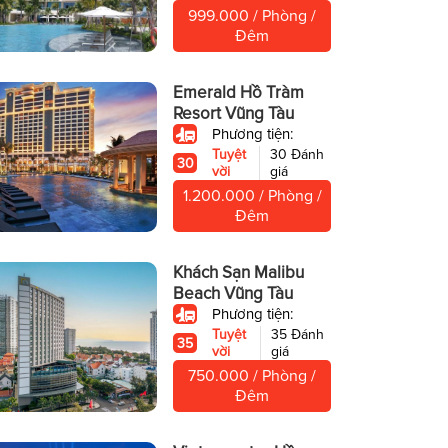
999.000 / Phòng /
Đêm
Emerald Hồ Tràm
Resort Vũng Tàu
Phương tiện:
Tuyệt
30 Đánh
30
vời
giá
1.200.000 / Phòng /
Đêm
Khách Sạn Malibu
Beach Vũng Tàu
Phương tiện:
Tuyệt
35 Đánh
35
vời
giá
750.000 / Phòng /
Đêm